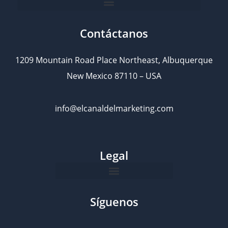
Contáctanos
1209 Mountain Road Place Northeast, Albuquerque
New Mexico 87110 – USA
info@elcanaldelmarketing.com
Legal
Síguenos
L
I
Y
F
i
n
o
a